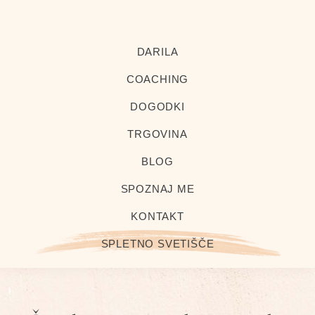
Preskoči
Preskoči
na
na
Al-
Health
kimia
primarno
glavno
DARILA
Coach
navigacijo
vsebino
and
COACHING
Master
DOGODKI
Herbalist
TRGOVINA
BLOG
SPOZNAJ ME
KONTAKT
SPLETNO SVETIŠČE