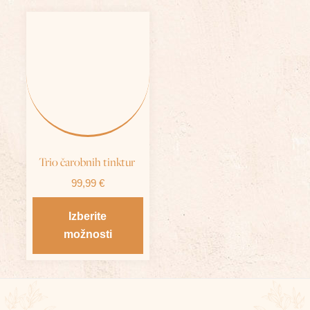
Ta
izdelek
ima
več
različic.
Možnosti
lahko
izberete
Trio čarobnih tinktur
na
99,99
€
strani
Izberite
izdelka
možnosti