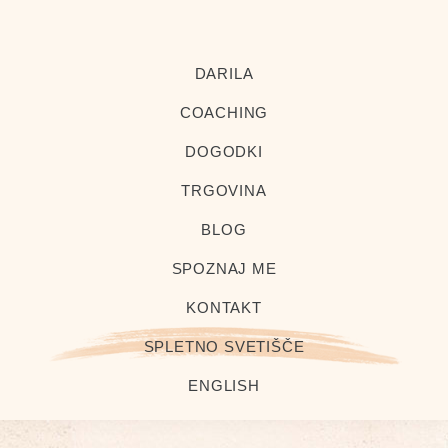
Preskoči
Preskoči
na
na
Al-
Health
kimia
primarno
glavno
DARILA
Coach
navigacijo
vsebino
and
COACHING
Master
DOGODKI
Herbalist
TRGOVINA
BLOG
SPOZNAJ ME
KONTAKT
SPLETNO SVETIŠČE
ENGLISH